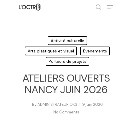
Hit enter to search or ESC to close
Activité culturelle
Arts plastiques et visuel
Événements
Porteurs de projets
ATELIERS OUVERTS
NANCY JUIN 2026
By
ADMINISTRATEUR OK3
9 juin 2026
No Comments