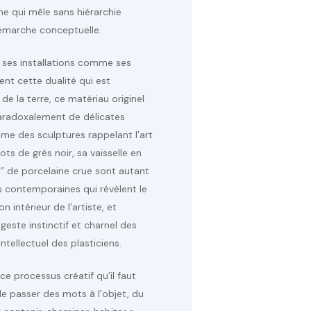
he qui mêle sans hiérarchie
démarche conceptuelle.
s, ses installations comme ses
ent cette dualité qui est
de la terre, ce matériau originel
aradoxalement de délicates
e des sculptures rappelant l’art
pots de grès noir, sa vaisselle en
s” de porcelaine crue sont autant
ns contemporaines qui révèlent le
 intérieur de l’artiste, et
 geste instinctif et charnel des
ntellectuel des plasticiens.
ce processus créatif qu’il faut
 de passer des mots à l’objet, du