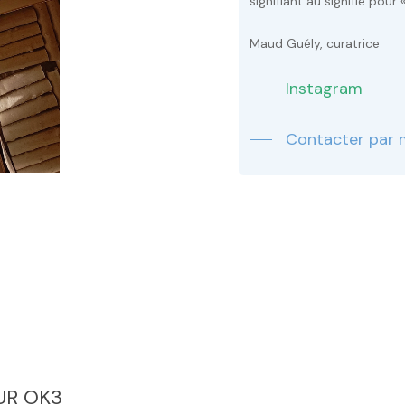
signifiant au signifié pour
Maud Guély, curatrice
Instagram
Contacter par 
UR OK3