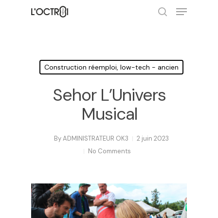
Hit enter to search or ESC to close
Construction réemploi, low-tech - ancien
Sehor L’Univers
Musical
By
ADMINISTRATEUR OK3
2 juin 2023
No Comments